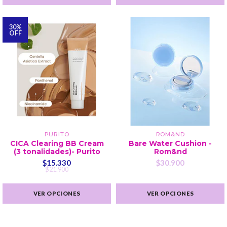
30%
OFF
PURITO
ROM&ND
CICA Clearing BB Cream
Bare Water Cushion -
(3 tonalidades)- Purito
Rom&nd
$15.330
$30.900
$21.900
VER OPCIONES
VER OPCIONES