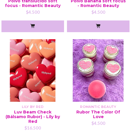
Polvo translucido soft
Polvo Banana soft focus
focus - Romantic Beauty
- Romantic Beauty
$4.500
$4.500
LILY BY RED
ROMANTIC BEAUTY
Luv Beam Check
Rubor The Color Of
(Bálsamo Rubor) - Lily by
Love
Red
$4.500
$16.500