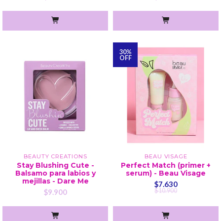
30%
OFF
BEAUTY CREATIONS
BEAU VISAGE
Stay Blushing Cute -
Perfect Match (primer +
Balsamo para labios y
serum) - Beau Visage
mejillas - Dare Me
$7.630
$10.900
$9.900