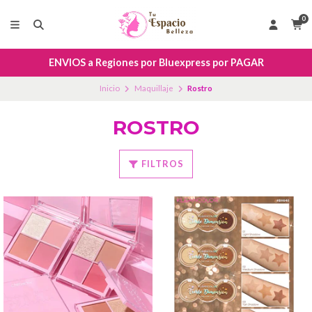
0
ENVIOS a Regiones por Bluexpress por PAGAR
Inicio
Maquillaje
Rostro
ROSTRO
FILTROS