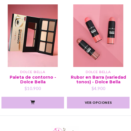
DOLCE BELLA
DOLCE BELLA
Paleta de contorno -
Rubor en Barra (variedad
Dolce Bella
tonos) - Dolce Bella
$10.900
$4.900
VER OPCIONES