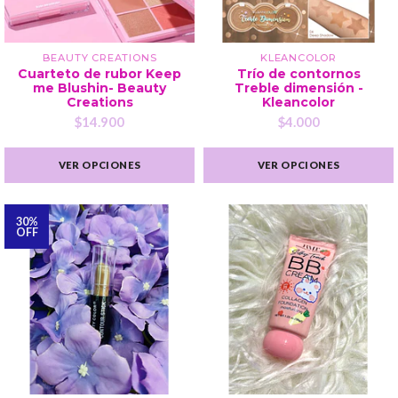
BEAUTY CREATIONS
KLEANCOLOR
Cuarteto de rubor Keep
Trío de contornos
me Blushin- Beauty
Treble dimensión -
Creations
Kleancolor
$14.900
$4.000
VER OPCIONES
VER OPCIONES
30%
OFF