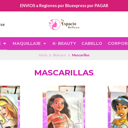
ENVIOS a Regiones por Bluexpress por PAGAR
rse
E
MAQUILLAJE
K- BEAUTY
CABELLO
CORPOR
Inicio
Skincare
Mascarillas
MASCARILLAS