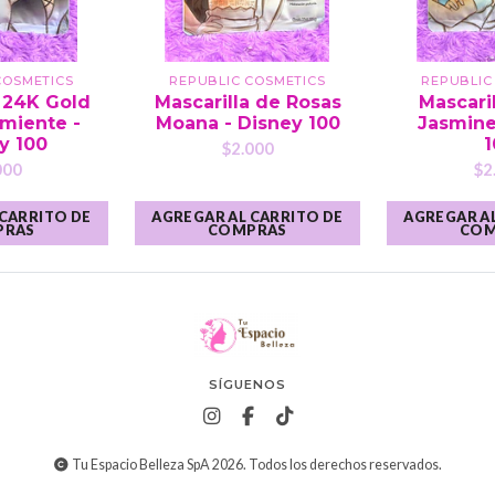
COSMETICS
REPUBLIC COSMETICS
REPUBLIC
a 24K Gold
Mascarilla de Rosas
Mascari
rmiente -
Moana - Disney 100
Jasmine
y 100
1
$2.000
000
$2
 CARRITO DE
AGREGAR AL CARRITO DE
AGREGAR AL
PRAS
COMPRAS
COM
SÍGUENOS
Tu Espacio Belleza SpA 2026. Todos los derechos reservados.