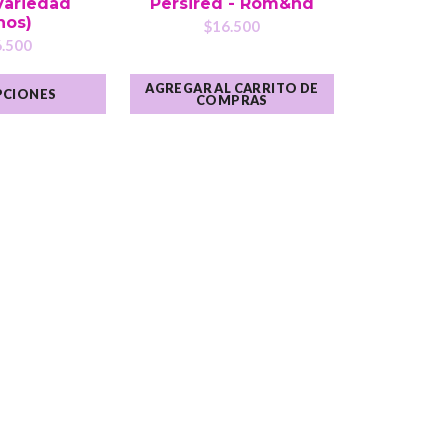
Variedad
Persired - Rom&nd
nos)
$16.500
.500
AGREGAR AL CARRITO DE
PCIONES
COMPRAS