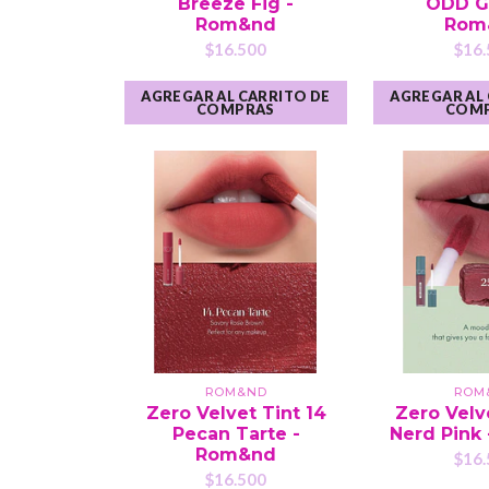
Breeze Fig -
ODD G
Rom&nd
Rom
$16.500
$16.
AGREGAR AL CARRITO DE
AGREGAR AL
COMPRAS
COM
ROM&ND
ROM
Zero Velvet Tint 14
Zero Velv
Pecan Tarte -
Nerd Pink
Rom&nd
$16.
$16.500