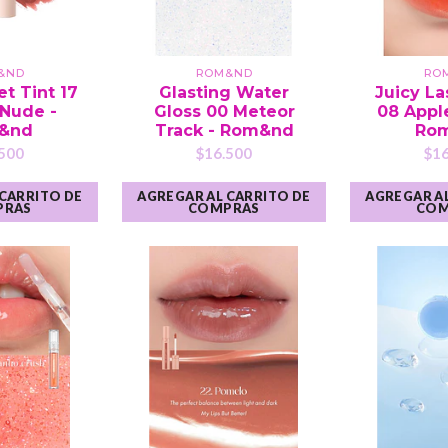
&ND
ROM&ND
RO
et Tint 17
Glasting Water
Juicy La
 Nude -
Gloss 00 Meteor
08 Appl
&nd
Track - Rom&nd
Ro
500
$16.500
$16
 CARRITO DE
AGREGAR AL CARRITO DE
AGREGAR AL
PRAS
COMPRAS
COM