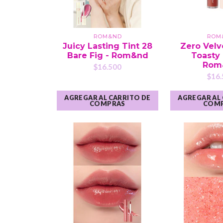
ROM&ND
ROM
Juicy Lasting Tint 28
Zero Velv
Bare Fig - Rom&nd
Toasty
Rom
$16.500
$16.
AGREGAR AL CARRITO DE
AGREGAR AL
COMPRAS
COM