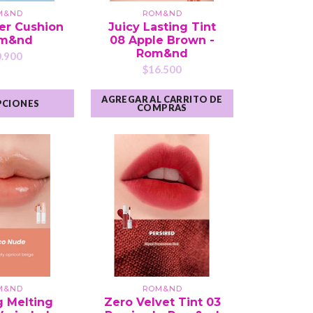
M&ND
ROM&ND
er Cushion
Juicy Lasting Tint
om&nd
08 Apple Brown -
Rom&nd
.900
$16.500
AGREGAR AL CARRITO DE
PCIONES
COMPRAS
M&ND
ROM&ND
g Melting
Zero Velvet Tint 03