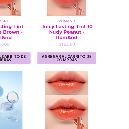
M&ND
ROM&ND
sting Tint
Juicy Lasting Tint 10
e Brown -
Nudy Peanut -
m&nd
Rom&nd
.500
$16.500
 CARRITO DE
AGREGAR AL CARRITO DE
PRAS
COMPRAS