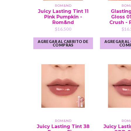
ROM&ND
ROM
Juicy Lasting Tint 11
Glastin
Pink Pumpkin -
Gloss 0
Rom&nd
Crush -
$16.500
$16.
AGREGAR AL CARRITO DE
AGREGAR AL
COMPRAS
COM
ROM&ND
ROM
Juicy Lasting Tint 38
Juicy Last