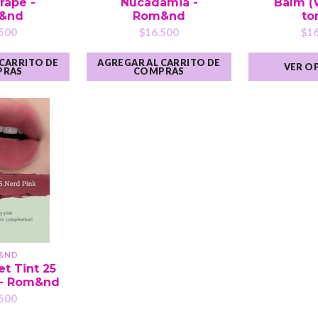
rape -
Nucadamia -
Balm (
&nd
Rom&nd
to
500
$16.500
$16
 CARRITO DE
AGREGAR AL CARRITO DE
VER O
PRAS
COMPRAS
&ND
et Tint 25
 - Rom&nd
500