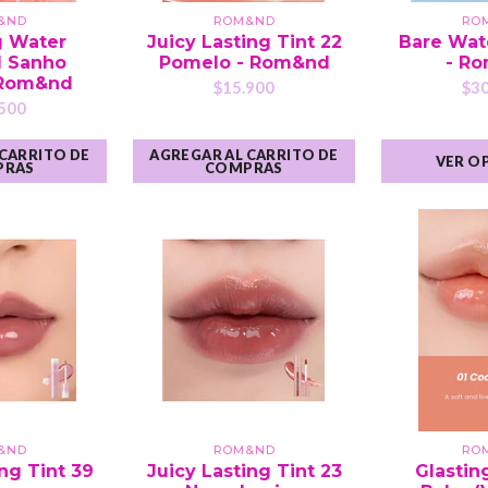
&ND
ROM&ND
RO
g Water
Juicy Lasting Tint 22
Bare Wat
1 Sanho
Pomelo - Rom&nd
- R
 Rom&nd
$15.900
$30
500
 CARRITO DE
AGREGAR AL CARRITO DE
VER O
PRAS
COMPRAS
&ND
ROM&ND
RO
ing Tint 39
Juicy Lasting Tint 23
Glastin