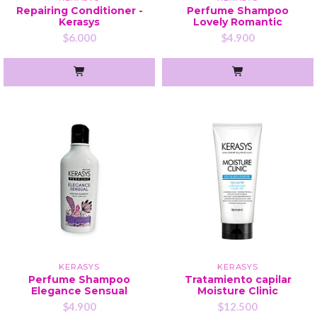
Repairing Conditioner -
Perfume Shampoo
Kerasys
Lovely Romantic
$6.000
$4.900
KERASYS
KERASYS
Perfume Shampoo
Tratamiento capilar
Elegance Sensual
Moisture Clinic
$4.900
$12.500