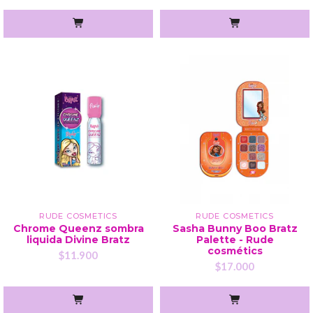
RUDE COSMETICS
RUDE COSMETICS
Chrome Queenz sombra
Sasha Bunny Boo Bratz
liquida Divine Bratz
Palette - Rude
cosmétics
$11.900
$17.000