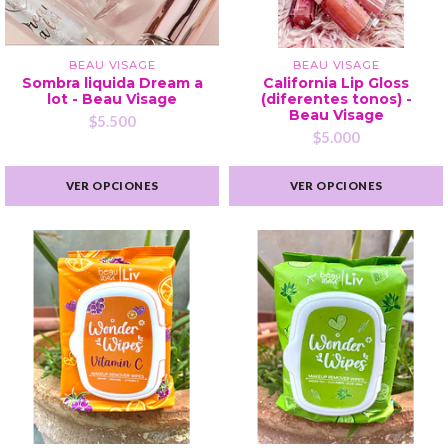
BEAU VISAGE
BEAU VISAGE
Sombra liquida Dream a
California Lip Gloss
lot - Beau Visage
(diferentes tonos) -
Beau Visage
$5.500
$5.000
VER OPCIONES
VER OPCIONES