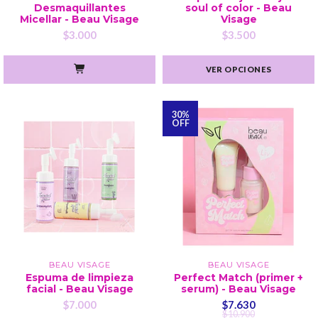
Desmaquillantes
soul of color - Beau
Micellar - Beau Visage
Visage
$3.000
$3.500
VER OPCIONES
30%
OFF
BEAU VISAGE
BEAU VISAGE
Espuma de limpieza
Perfect Match (primer +
facial - Beau Visage
serum) - Beau Visage
$7.000
$7.630
$10.900