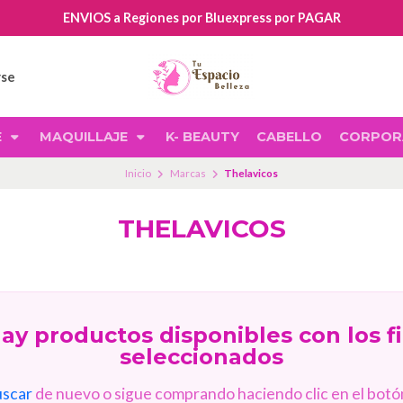
ENVIOS a Regiones por Bluexpress por PAGAR
rse
E
MAQUILLAJE
K- BEAUTY
CABELLO
CORPOR
Inicio
Marcas
Thelavicos
THELAVICOS
ay productos disponibles con los fi
seleccionados
uscar
de nuevo o sigue comprando haciendo clic en el botón