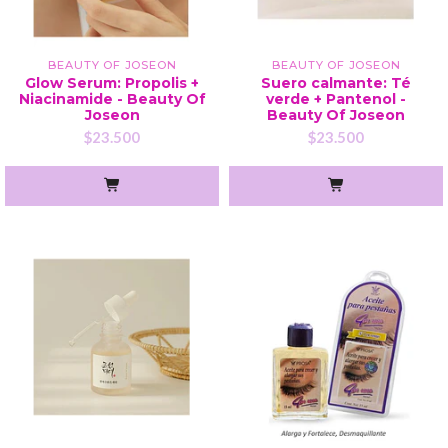
BEAUTY OF JOSEON
BEAUTY OF JOSEON
Glow Serum: Propolis +
Suero calmante: Té
Niacinamide - Beauty Of
verde + Pantenol -
Joseon
Beauty Of Joseon
$23.500
$23.500