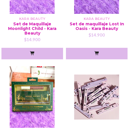
KARA BEAUTY
KARA BEAUTY
Set de Maquillaje
Set de maquillaje Lost In
Moonlight Child - Kara
Oasis - Kara Beauty
Beauty
$14.900
$14.900