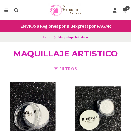
0
ENVIOS a Regiones por Bluexpress por PAGAR
Inicio
Maquillaje Artistico
MAQUILLAJE ARTISTICO
FILTROS