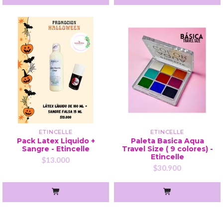
ETINCELLE
ETINCELLE
Pack Latex Liquido +
Paleta Basica Aqua
Sangre - Etincelle
Travel Size ( 9 colores) -
Etincelle
$13.000
$30.900