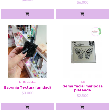
$6.000
ETINCELLE
TEB
Gema facial mariposa
Esponja Textura (unidad)
plateada
$3.000
$2.500