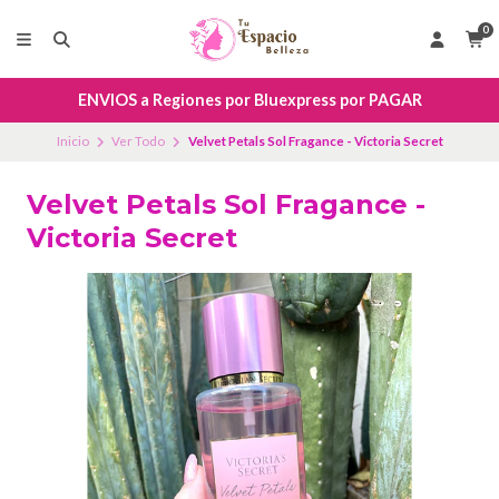
0
ENVIOS a Regiones por Bluexpress por PAGAR
Inicio
Ver Todo
Velvet Petals Sol Fragance - Victoria Secret
Velvet Petals Sol Fragance -
Victoria Secret