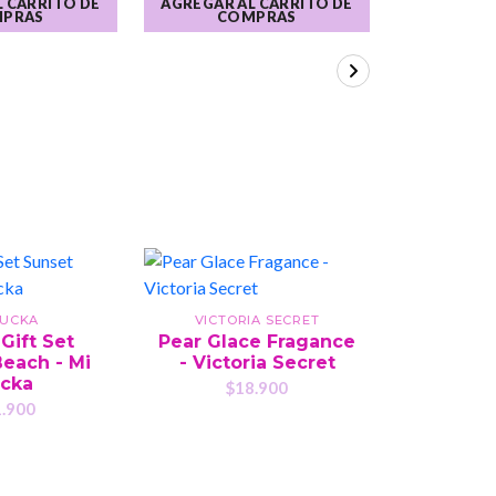
 CARRITO DE
AGREGAR AL CARRITO DE
AGREGAR A
PRAS
COMPRAS
CO
SUCKA
VICTORIA SECRET
VICTO
Gift Set
Pear Glace Fragance
Wild
each - Mi
- Victoria Secret
Fragan
cka
Victor
$18.900
.900
$1