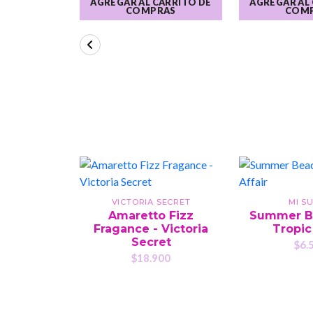
AGREGAR AL CARRITO DE
AGREGAR AL
COMPRAS
COM
VICTORIA SECRET
MI S
Amaretto Fizz
Summer B
Fragance - Victoria
Tropic
Secret
$6.
$18.900