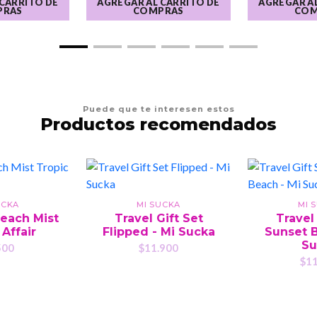
 CARRITO DE
AGREGAR AL CARRITO DE
AGREGAR AL
PRAS
COMPRAS
COM
Puede que te interesen estos
Productos recomendados
UCKA
MI SUCKA
MI 
each Mist
Travel Gift Set
Travel 
 Affair
Flipped - Mi Sucka
Sunset B
Su
500
$11.900
$11