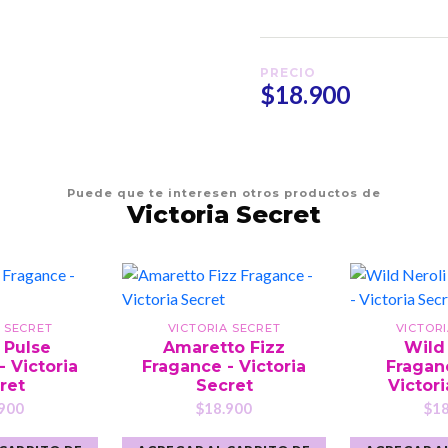
PRECIO
$18.900
Puede que te interesen otros productos de
Victoria Secret
 SECRET
VICTORIA SECRET
VICTOR
 Pulse
Amaretto Fizz
Wild 
- Victoria
Fragance - Victoria
Fraganc
ret
Secret
Victori
900
$18.900
$18