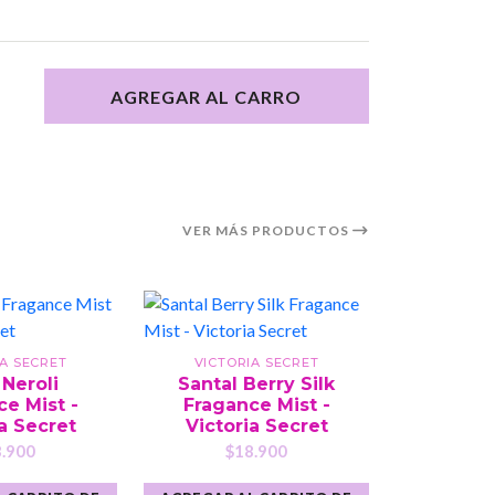
AGREGAR AL CARRO
VER MÁS PRODUCTOS
IA SECRET
VICTORIA SECRET
VICTO
Neroli
Santal Berry Silk
Pomegr
e Mist -
Fragance Mist -
Fragance
a Secret
Victoria Secret
S
.900
$18.900
$1