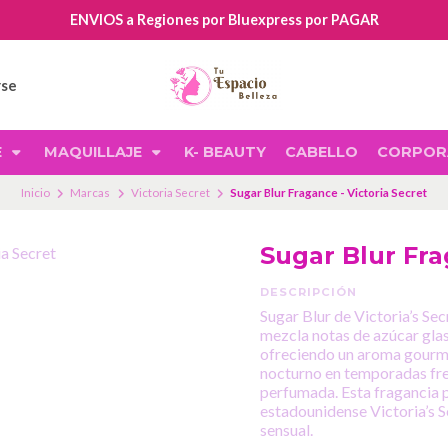
ENVIOS a Regiones por Bluexpress por PAGAR
rse
E
MAQUILLAJE
K- BEAUTY
CABELLO
CORPOR
Inicio
Marcas
Victoria Secret
Sugar Blur Fragance - Victoria Secret
Sugar Blur Fra
DESCRIPCIÓN
Sugar Blur de Victoria’s Sec
mezcla notas de azúcar gla
ofreciendo un aroma gourmand
nocturno en temporadas fres
perfumada. Esta fragancia p
estadounidense Victoria’s S
sensual.