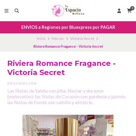
0
ENVIOS a Regiones por Bluexpress por PAGAR
Inicio
Marcas
Victoria Secret
Riviera Romance Fragance - Victoria Secret
Riviera Romance Fragance -
Victoria Secret
DESCRIPCIÓN
Las Notas de Salida son piña, Nectar y durazno
(melocotón); las Notas de Corazón son gardenia y jazmín;
las Notas de Fondo son vainilla y almizcle.