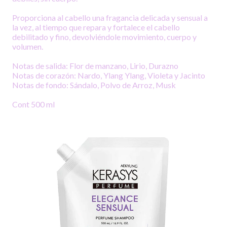
Proporciona al cabello una fragancia delicada y sensual a
la vez, al tiempo que repara y fortalece el cabello
debilitado y fino, devolviéndole movimiento, cuerpo y
volumen.
Notas de salida: Flor de manzano, Lirio, Durazno
Notas de corazón: Nardo, Ylang Ylang, Violeta y Jacinto
Notas de fondo: Sándalo, Polvo de Arroz, Musk
Cont 500 ml