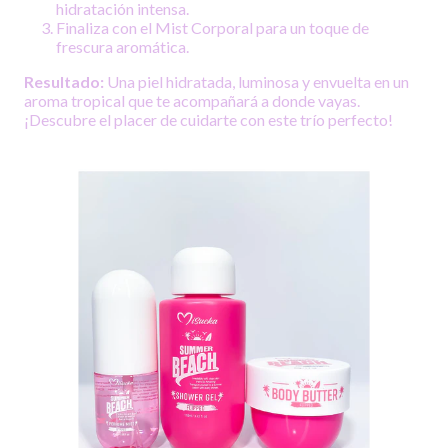
hidratación intensa.
Finaliza con el Mist Corporal para un toque de
frescura aromática.
Resultado:
Una piel hidratada, luminosa y envuelta en un
aroma tropical que te acompañará a donde vayas.
¡Descubre el placer de cuidarte con este trío perfecto!