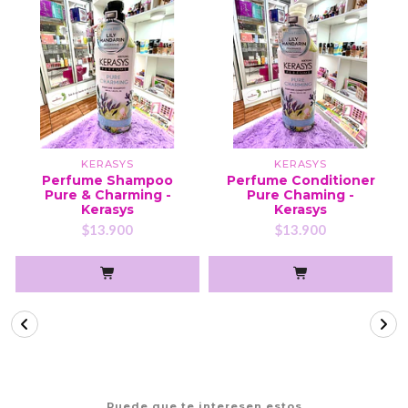
KERASYS
KERASYS
Perfume Shampoo
Perfume Conditioner
Pure & Charming -
Pure Chaming -
Kerasys
Kerasys
$13.900
$13.900
Puede que te interesen estos