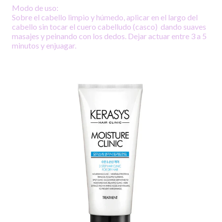
Modo de uso:
Sobre el cabello limpio y húmedo, aplicar en el largo del
cabello sin tocar el cuero cabelludo (casco) dando suaves
masajes y peinando con los dedos. Dejar actuar entre 3 a 5
minutos y enjuagar.