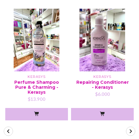
KERASYS
KERASYS
Perfume Shampoo
Repairing Conditioner
Pure & Charming -
- Kerasys
Kerasys
$6.000
$13.900