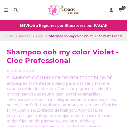
0
ENVIOS a Regiones por Bluexpress por PAGAR
Inicio
Marcas
Cloe
Shampoo ooh my color Violet - Cloe Professional
Shampoo ooh my color Violet -
Cloe Professional
DESCRIPCIÓN
SHAMPOO OOH MY COLOR VIOLET ICE BLONDE
está especialmente formulado para matizar y tratar el
cabello rubio decolorado. Contiene pigmentos violeta
micronizados que neutralizan los tonos amarillos,
reviviendo los tonos fríos elegantes. Su fórmula exclusiva
no contiene Sulfatos, ni sal y tampoco parabenos. Contiene
HRA Complex, Extracto de mango y Aminoácidos
vegetales que trabajando conjuntamente, permiten una
mejor fijación del pigmento, acción nutritiva y
reestructurante que mejora la calidad del cabello.