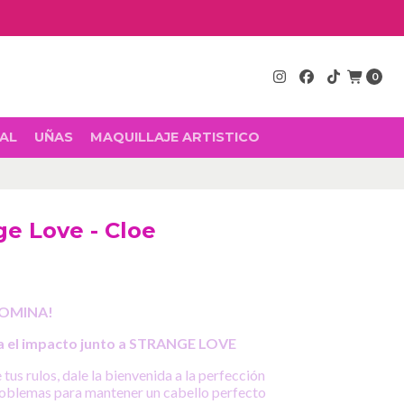
0
AL
UÑAS
MAQUILLAJE ARTISTICO
e Love - Cloe
DOMINA!
a el impacto junto a
STRANGE LOVE
us rulos, dale la bienvenida a la perfección
problemas para mantener un cabello perfecto