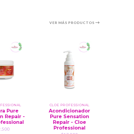
VER MÁS PRODUCTOS
OFESSIONAL
CLOE PROFESSIONAL
CLOE P
ra Pure
Acondicionador
Sham
n Repair -
Pure Sensation
Sensati
fessional
Repair - Cloe
Cloe Pr
Professional
.500
$1