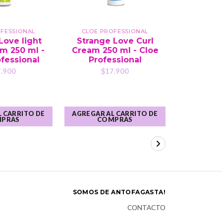
OFESSIONAL
CLOE PROFESSIONAL
KA
Love light
Strange Love Curl
Máscar
m 250 ml -
Cream 250 ml - Cloe
Karseel
fessional
Professional
Rest
.900
$17.900
$2
 CARRITO DE
AGREGAR AL CARRITO DE
AGREGAR A
PRAS
COMPRAS
CO
SOMOS DE ANTOFAGASTA!
CONTACTO