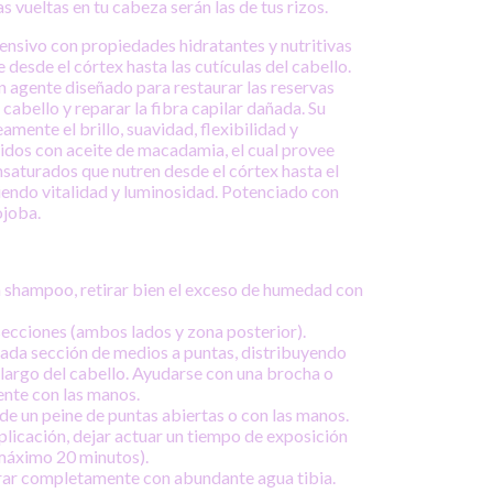
as vueltas en tu cabeza serán las de tus rizos.
nsivo con propiedades hidratantes y nutritivas
 desde el córtex hasta las cutículas del cabello.
un agente diseñado para restaurar las reservas
 cabello y reparar la fibra capilar dañada. Su
mente el brillo, suavidad, flexibilidad y
ecidos con aceite de macadamia, el cual provee
nsaturados que nutren desde el córtex hasta el
viendo vitalidad y luminosidad. Potenciado con
ojoba.
n shampoo, retirar bien el exceso de humedad con
 secciones (ambos lados y zona posterior).
cada sección de medios a puntas, distribuyendo
 largo del cabello. Ayudarse con una brocha o
ente con las manos.
e un peine de puntas abiertas o con las manos.
plicación, dejar actuar un tiempo de exposición
máximo 20 minutos).
arar completamente con abundante agua tibia.