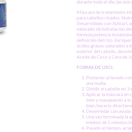
durante todo el día, las únic
Máscara de tratamiento inte
para cabellos rizados. Nutre
Desarrollado con Xylicurl, 
naturales de hidratación del
fórmula potencia instantánea
definición del rizo. Enriqu
ácidos grasos saturados e i
exterior del cabello, devol
Aceite de Coco y Cera de J
FORMA DE USO:
Posterior al lavado co
una toalla.
Dividir el cabello en 3
Aplicar la máscara en 
bien y masajeando a lo
bien, hacerlo directam
Desenredar con ayuda d
Una vez terminada la a
mínimo de 5 minutos (
Pasado el tiempo, acl