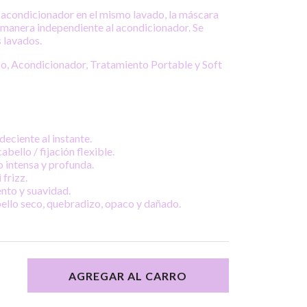
 acondicionador en el mismo lavado, la máscara
e manera independiente al acondicionador. Se
 lavados.
 Acondicionador, Tratamiento Portable y Soft
deciente al instante.
bello / fijación flexible.
o intensa y profunda.
 frizz.
to y suavidad.
ello seco, quebradizo, opaco y dañado.
AGREGAR AL CARRO