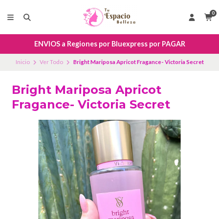
0
ENVIOS a Regiones por Bluexpress por PAGAR
Inicio
Ver Todo
Bright Mariposa Apricot Fragance- Victoria Secret
Bright Mariposa Apricot
Fragance- Victoria Secret