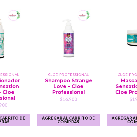
ESSIONAL
CLOE PROFESSIONAL
CLOE PR
ionador
Shampoo Strange
Masca
nsation
Love - Cloe
Sensatio
- Cloe
Professional
Cloe Pro
sional
$16.900
$19
900
 CARRITO DE
AGREGAR AL CARRITO DE
AGREGAR AL
PRAS
COMPRAS
COM