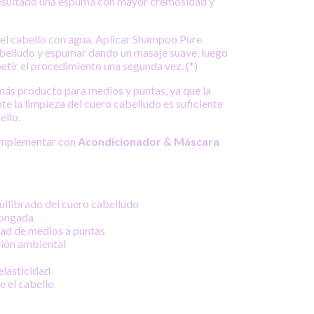
esultado una espuma con mayor cremosidad y
l cabello con agua. Aplicar Shampoo Pure
abelludo y espumar dando un masaje suave, luego
etir el procedimiento una segunda vez. (*)
 más producto para medios y puntas, ya que la
e la limpieza del cuero cabelludo es suficiente
ello.
omplementar con
Acondicionador & Máscara
uilibrado del cuero cabelludo
longada
ad de medios a puntas
ión ambiental
elasticidad
e el cabello