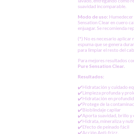
lavado, entregando como r
suavidad incomparable.
Modo de uso:
Humedecer e
Sensation Clear en cuero c
enjuagar. Se recomienda rep
(*) No es necesario aplicar
espuma que se genera durant
para limpiar el resto del cab
Para mejores resultados c
Pure Sensation Clear.
Resultados:
✔️Hidratación y cuidado eq
✔️Limpieza profunda y pro
✔️Hidratación en profundid
✔️Protege de la contaminac
✔️Bioblindaje capilar
✔️Aporta suavidad, brillo y 
✔️Hidrata, mineraliza y nutr
✔️Efecto de peinado fácil
✔️Acción Anti-frizz.