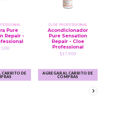
OFESSIONAL
CLOE PROFESSIONAL
CLOE P
ra Pure
Acondicionador
Sham
n Repair -
Pure Sensation
Sensati
fessional
Repair - Cloe
Cloe Pr
Professional
.500
$1
$17.900
 CARRITO DE
AGREGAR AL CARRITO DE
AGREGAR A
PRAS
COMPRAS
CO