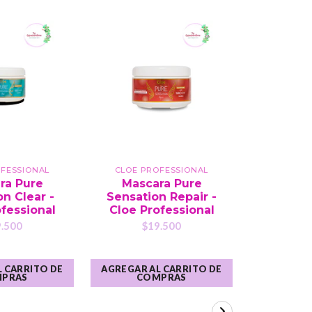
OFESSIONAL
CLOE PROFESSIONAL
CLOE P
ra Pure
Mascara Pure
Acond
n Clear -
Sensation Repair -
Pure 
fessional
Cloe Professional
Repai
Prof
.500
$19.500
$1
 CARRITO DE
AGREGAR AL CARRITO DE
AGREGAR A
PRAS
COMPRAS
CO