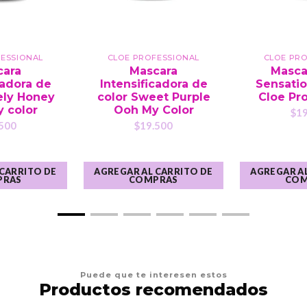
ESSIONAL
CLOE PROFESSIONAL
CLOE PR
cara
Mascara
Masca
cadora de
Intensificadora de
Sensatio
ely Honey
color Sweet Purple
Cloe Pro
 color
Ooh My Color
$19
500
$19.500
 CARRITO DE
AGREGAR AL CARRITO DE
AGREGAR AL
PRAS
COMPRAS
COM
Puede que te interesen estos
Productos recomendados