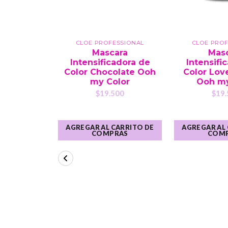
CLOE PROFESSIONAL
CLOE PROF
Mascara
Mas
Intensificadora de
Intensifi
Color Chocolate Ooh
Color Lov
my Color
Ooh my
$19.500
$19.
AGREGAR AL CARRITO DE
AGREGAR AL
COMPRAS
COM