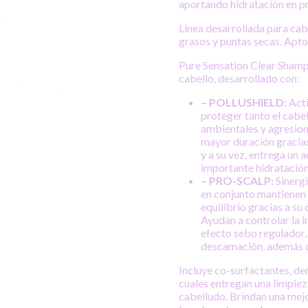
aportando hidratación en pr
Línea desarrollada para cab
grasos y puntas secas. Apto
Pure Sensation Clear Shamp
cabello, desarrollado con:
– POLLUSHIELD:
Acti
proteger tanto el cabe
ambientales y agresion
mayor duración gracias
y a su vez, entrega un 
importante hidratación 
– PRO-SCALP:
Sinergi
en conjunto mantienen 
equilibrio gracias a su
Ayudan a controlar la i
efecto sebo regulador,
descamación, además de
Incluye co-surfactantes, d
cuales entregan una limpiez
cabelludo. Brindan una mejor