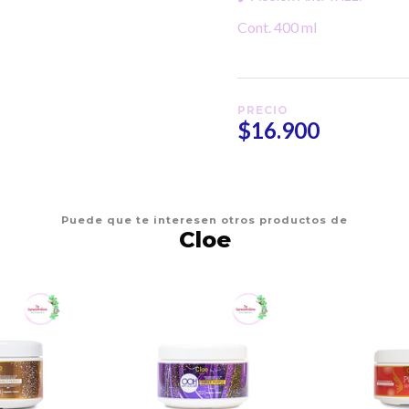
Cont. 400 ml
PRECIO
$16.900
Puede que te interesen otros productos de
Cloe