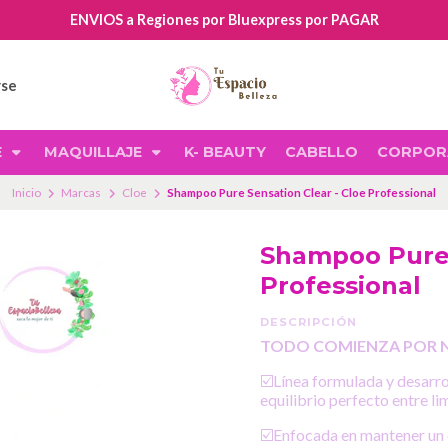
ENVIOS a Regiones por Bluexpress por PAGAR
rse
E
MAQUILLAJE
K- BEAUTY
CABELLO
CORPOR
Inicio
Marcas
Cloe
Shampoo Pure Sensation Clear - Cloe Professional
Shampoo Pure 
Professional
DESCRIPCIÓN
TODO COMIENZA POR 
☑️Línea formulada y desarro
equilibrio perfecto entre li
☑️Enfocada en mantener un 