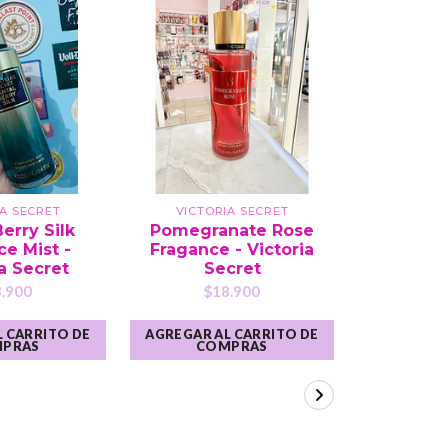
IA SECRET
VICTORIA SECRET
VICTO
erry Silk
Pomegranate Rose
Brilli
e Mist -
Fragance - Victoria
Blossom
a Secret
Secret
Victor
.900
$18.900
$1
 CARRITO DE
AGREGAR AL CARRITO DE
AGREGAR A
PRAS
COMPRAS
CO