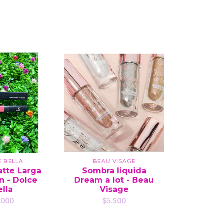
E BELLA
BEAU VISAGE
atte Larga
Sombra liquida
Cintillo
n - Dolce
Dream a lot - Beau
P
lla
Visage
$
.000
$5.500