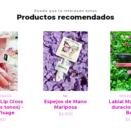
Puede que te interesen estos
Productos recomendados
ISAGE
NK
DOLC
 Lip Gloss
Espejos de Mano
Labial M
s tonos) -
Mariposa
duracio
Visage
Be
$4.000
000
$5