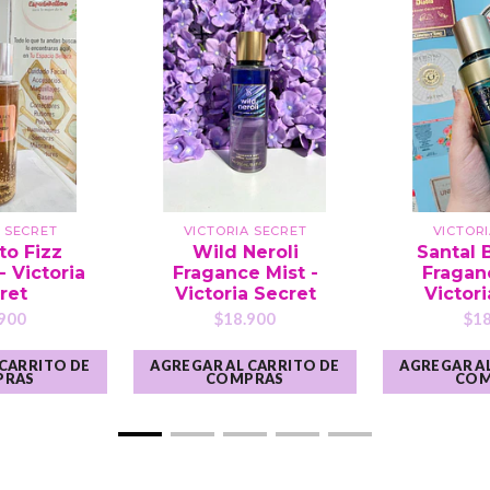
 SECRET
VICTORIA SECRET
VICTOR
to Fizz
Wild Neroli
Santal B
- Victoria
Fragance Mist -
Fraganc
ret
Victoria Secret
Victori
900
$18.900
$18
 CARRITO DE
AGREGAR AL CARRITO DE
AGREGAR AL
PRAS
COMPRAS
COM