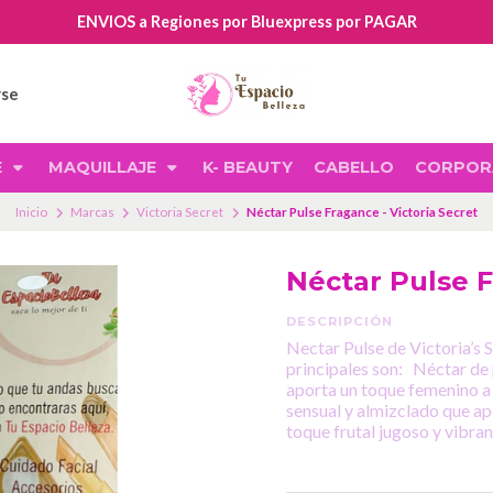
ENVIOS a Regiones por Bluexpress por PAGAR
rse
E
MAQUILLAJE
K- BEAUTY
CABELLO
CORPOR
Inicio
Marcas
Victoria Secret
Néctar Pulse Fragance - Victoria Secret
Néctar Pulse F
DESCRIPCIÓN
Nectar Pulse de Victoria’s S
principales son: Néctar de 
aporta un toque femenino a 
sensual y almizclado que ap
toque frutal jugoso y vibran