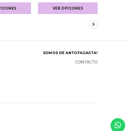
PCIONES
VER OPCIONES
VER 
SOMOS DE ANTOFAGASTA!
CONTACTO