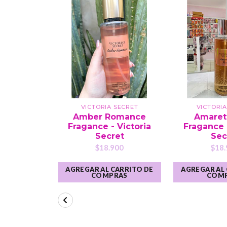
VICTORIA SECRET
VICTORIA
Amber Romance
Amaret
Fragance - Victoria
Fragance 
Secret
Sec
$18.900
$18.
AGREGAR AL CARRITO DE
AGREGAR AL
COMPRAS
COM