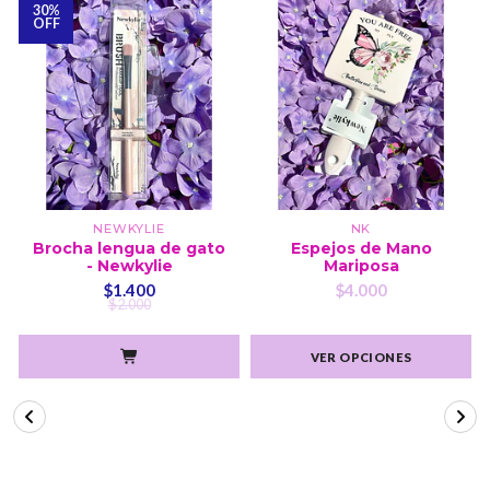
30%
OFF
NEWKYLIE
NK
Brocha lengua de gato
Espejos de Mano
- Newkylie
Mariposa
$1.400
$4.000
$2.000
VER OPCIONES