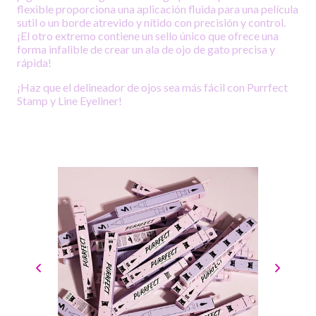
flexible proporciona una aplicación fluida para una película
sutil o un borde atrevido y nítido con precisión y control.
¡El otro extremo contiene un sello único que ofrece una
forma infalible de crear un ala de ojo de gato precisa y
rápida!
¡Haz que el delineador de ojos sea más fácil con Purrfect
Stamp y Line Eyeliner!