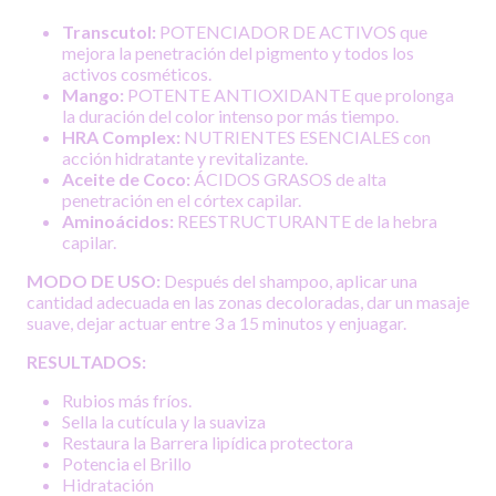
Transcutol:
POTENCIADOR DE ACTIVOS que
mejora la penetración del pigmento y todos los
activos cosméticos.
Mango:
POTENTE ANTIOXIDANTE que prolonga
la duración del color intenso por más tiempo.
HRA Complex:
NUTRIENTES ESENCIALES con
acción hidratante y revitalizante.
Aceite de Coco:
ÁCIDOS GRASOS de alta
penetración en el córtex capilar.
Aminoácidos:
REESTRUCTURANTE de la hebra
capilar.
MODO DE USO:
Después del shampoo, aplicar una
cantidad adecuada en las zonas decoloradas, dar un masaje
suave, dejar actuar entre 3 a 15 minutos y enjuagar.
RESULTADOS:
Rubios más fríos.
Sella la cutícula y la suaviza
Restaura la Barrera lipídica protectora
Potencia el Brillo
Hidratación