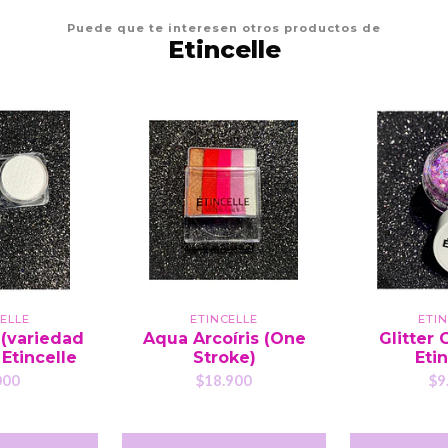
Puede que te interesen otros productos de
Etincelle
ELLE
ETINCELLE
ETI
 (variedad
Aqua Arcoíris (One
Glitter 
 Etincelle
Stroke)
Etin
000
$18.900
$9