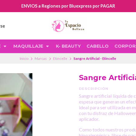
ENVIOS a Regiones por Bluexpress por PAGAR
rse
E
MAQUILLAJE
K- BEAUTY
CABELLO
CORPOR
Inicio
Marcas
Etincelle
Sangre Artificial - Etincelle
Sangre Artifici
DESCRIPCIÓN
Sangre artificial líquida d
espesa que generan un efecto
ideal para ser utilizada en m
con tu disfraz de Halloween
aplicador.
Como todos nuestros product
hipoalergénica, libre de pa