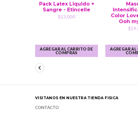
Pack Latex Liquido +
Mas
Sangre - Etincelle
Intensifi
Color Lov
$13.000
Ooh my
$19.
AGREGAR AL CARRITO DE
AGREGAR AL
COMPRAS
COM
VISITANOS EN NUESTRA TIENDA FISICA
CONTACTO