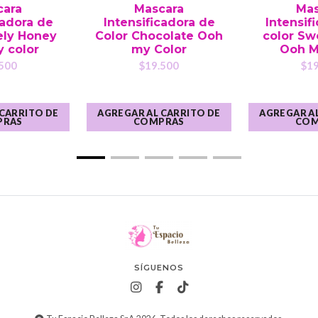
cara
Mascara
Mas
cadora de
Intensificadora de
Intensif
ely Honey
Color Chocolate Ooh
color Sw
 color
my Color
Ooh M
500
$19.500
$19
 CARRITO DE
AGREGAR AL CARRITO DE
AGREGAR AL
PRAS
COMPRAS
COM
SÍGUENOS