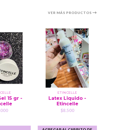
VER MÁS PRODUCTOS
NCELLE
ETINCELLE
ET
Gel 15 gr -
Latex Liquido -
Esponj
celle
Etincelle
(u
.000
$8.500
$
AGREGAR AL CARRITO DE
AGREGAR A