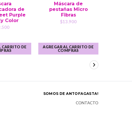
cara
Máscara de
Aqua Du
icadora de
pestañas Micro
Eti
eet Purple
Fibras
$
y Color
$13.900
.500
 CARRITO DE
AGREGAR AL CARRITO DE
AGREGAR A
PRAS
COMPRAS
CO
SOMOS DE ANTOFAGASTA!
CONTACTO