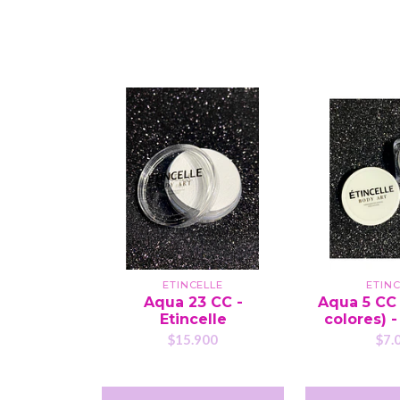
ETINCELLE
ETINC
Aqua 23 CC -
Aqua 5 CC
Etincelle
colores) -
$15.900
$7.