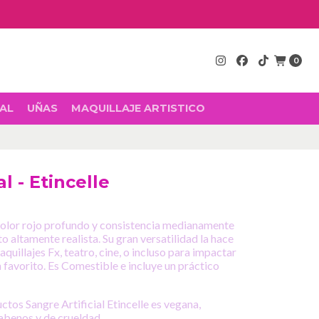
0
AL
UÑAS
MAQUILLAJE ARTISTICO
al - Etincelle
e color rojo profundo y consistencia medianamente
 altamente realista. Su gran versatilidad la hace
aquillajes Fx, teatro, cine, o incluso para impactar
 favorito. Es Comestible e incluye un práctico
os Sangre Artificial Etincelle es vegana,
rabenos y de crueldad.