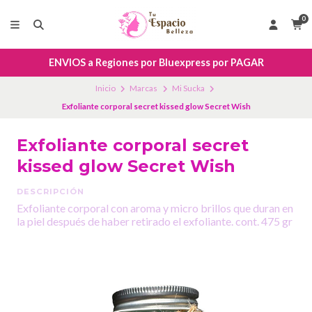
0
ENVIOS a Regiones por Bluexpress por PAGAR
Inicio
Marcas
Mi Sucka
Exfoliante corporal secret kissed glow Secret Wish
Exfoliante corporal secret
kissed glow Secret Wish
DESCRIPCIÓN
Exfoliante corporal con aroma y micro brillos que duran en
la piel después de haber retirado el exfoliante. cont. 475 gr