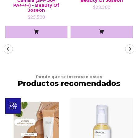
Camilia (SPF 50+
Beauty Of Joseon
PA++++) - Beauty Of
$23.500
Joseon
$25.500
Puede que te interesen estos
Productos recomendados
30%
OFF