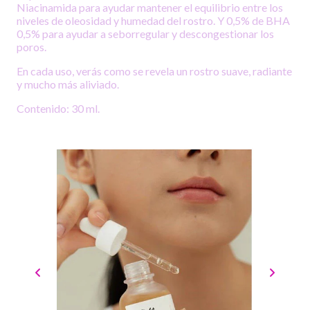
Niacinamida para ayudar mantener el equilibrio entre los
niveles de oleosidad y humedad del rostro. Y 0,5% de BHA
0,5% para ayudar a seborregular y descongestionar los
poros.
En cada uso, verás como se revela un rostro suave, radiante
y mucho más aliviado.
Contenido: 30 ml.