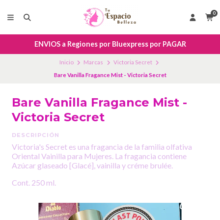
0
ENVIOS a Regiones por Bluexpress por PAGAR
Inicio
Marcas
Victoria Secret
Bare Vanilla Fragance Mist - Victoria Secret
Bare Vanilla Fragance Mist -
Victoria Secret
DESCRIPCIÓN
Victoria's Secret es una fragancia de la familia olfativa
Oriental Vainilla para Mujeres. La fragancia contiene
Azúcar glaseado [Glacé], vainilla y créme brulée.
Cont. 250 ml.