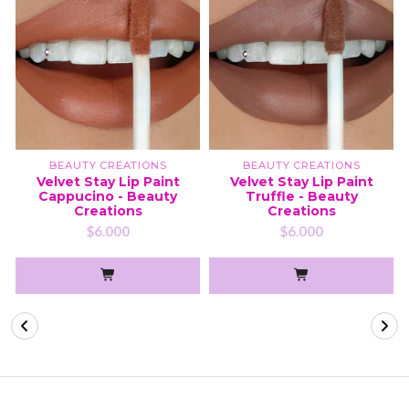
BEAUTY CREATIONS
BEAUTY CREATIONS
Velvet Stay Lip Paint
Velvet Stay Lip Paint
Cappucino - Beauty
Truffle - Beauty
Creations
Creations
$6.000
$6.000