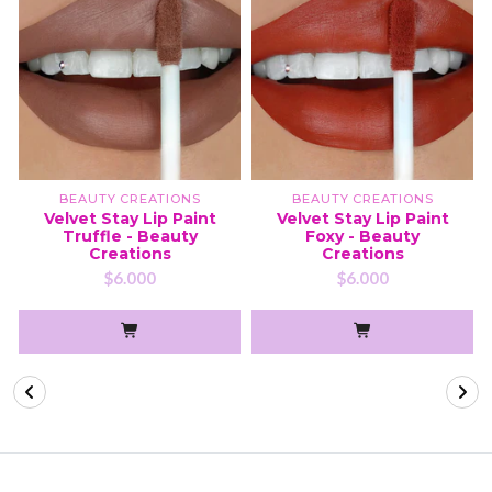
BEAUTY CREATIONS
BEAUTY CREATIONS
Velvet Stay Lip Paint
Velvet Stay Lip Paint
Truffle - Beauty
Foxy - Beauty
Creations
Creations
$6.000
$6.000