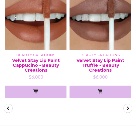
BEAUTY CREATIONS
BEAUTY CREATIONS
Velvet Stay Lip Paint
Velvet Stay Lip Paint
Cappucino - Beauty
Truffle - Beauty
Creations
Creations
$6.000
$6.000