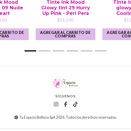
nk Mood
Tinte Ink Mood
Tinte 
t 09 Nude
Glowy tint 29 Hurry
glowy 
eart
Up Pink - Peri Pera
Cooli
500
$15.500
$15
 CARRITO DE
AGREGAR AL CARRITO DE
AGREGAR AL
PRAS
COMPRAS
COM
SÍGUENOS
Tu Espacio Belleza SpA 2026. Todos los derechos reservados.