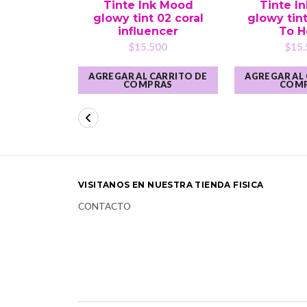
Tinte Ink Mood
Tinte I
glowy tint 02 coral
glowy tin
influencer
To H
$15.500
$15.
AGREGAR AL CARRITO DE
AGREGAR AL
COMPRAS
COM
VISITANOS EN NUESTRA TIENDA FISICA
CONTACTO