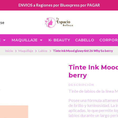
ENVIOS a Regiones por Bluexpress por PAGAR
rse
E
MAQUILLAJE
K- BEAUTY
CABELLO
CORPOR
Inicio
Maquillaje
Labios
Tinte Ink Mood glowy tint 26 Why So berry
Tinte Ink Moo
berry
DESCRIPCIÓN
Tinte de labios de la línea
Posee una fórmula altament
de brillo y luminosidad. La 
aplicadas, lo que permite lo
labios durante un largo per