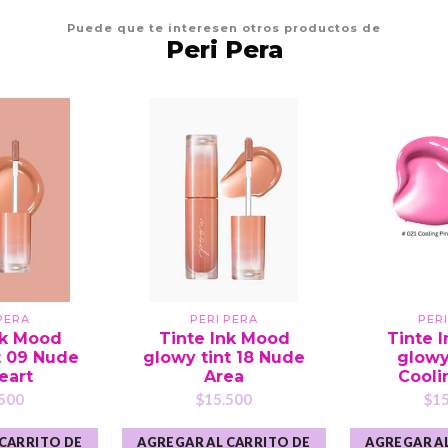
Puede que te interesen otros productos de
Peri Pera
PERA
PERI PERA
PER
nk Mood
Tinte Ink Mood
Tinte 
t 09 Nude
glowy tint 18 Nude
glowy 
eart
Area
Cooli
500
$15.500
$15
 CARRITO DE
AGREGAR AL CARRITO DE
AGREGAR AL