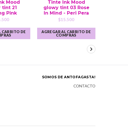
Ink Mood
Tinte Ink Mood
Lip Li
tint 21
glowy tint 03 Rose
(Basic Es
ng Pink
In Mind - Peri Pera
- Beaut
.500
$15.500
$
 CARRITO DE
AGREGAR AL CARRITO DE
AGREGAR A
PRAS
COMPRAS
CO
SOMOS DE ANTOFAGASTA!
CONTACTO