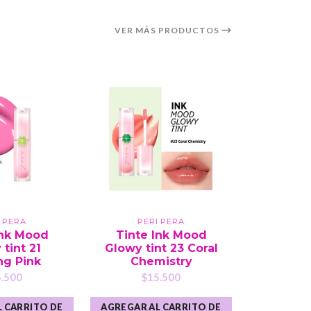
VER MÁS PRODUCTOS
I PERA
PERI PERA
PE
Ink Mood
Tinte Ink Mood
Tinta I
tint 21
Glowy tint 23 Coral
Peri Per
ng Pink
Chemistry
t
.500
$15.500
$1
 CARRITO DE
AGREGAR AL CARRITO DE
VER 