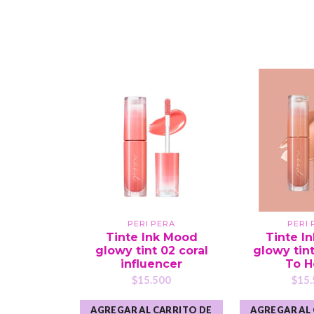
PERI PERA
PERI 
Tinte Ink Mood
Tinte I
glowy tint 02 coral
glowy tin
influencer
To H
$15.500
$15.
AGREGAR AL CARRITO DE
AGREGAR AL