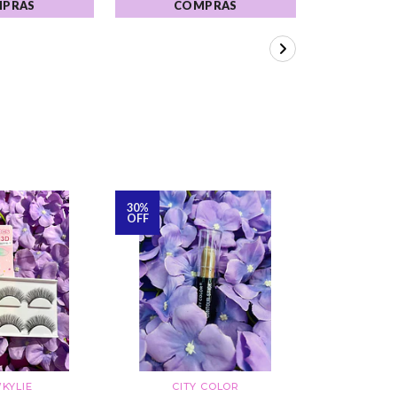
PRAS
COMPRAS
CO
30%
OFF
KYLIE
CITY COLOR
NE