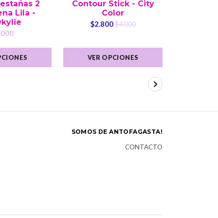
estañas 2
Contour Stick - City
Set de 
na Lila -
Color
Pcs Sire
kylie
Ne
$2.800
$4.000
.000
$
PCIONES
VER OPCIONES
VER 
SOMOS DE ANTOFAGASTA!
CONTACTO