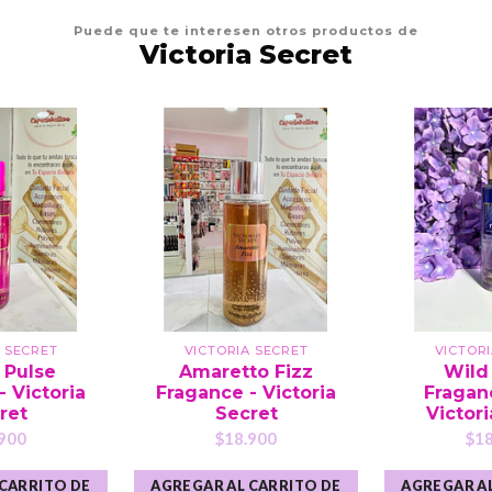
Puede que te interesen otros productos de
Victoria Secret
 SECRET
VICTORIA SECRET
VICTOR
 Pulse
Amaretto Fizz
Wild 
- Victoria
Fragance - Victoria
Fraganc
ret
Secret
Victori
900
$18.900
$18
 CARRITO DE
AGREGAR AL CARRITO DE
AGREGAR AL