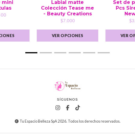
0 mini
Labial matte
Set de p
tulas
Colección Tease me
Pcs Sire
- Beauty Creations
New
500
$7.000
$3
CIONES
VER OPCIONES
VER O
SÍGUENOS
Tu Espacio Belleza SpA 2026. Todos los derechos reservados.