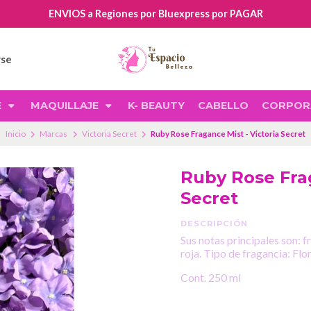
ENVIOS a Regiones por Bluexpress por PAGAR
rse
E
MAQUILLAJE
K- BEAUTY
CABELLO
CORPOR
Inicio
Marcas
Victoria Secret
Ruby Rose Fragance Mist - Victoria Secret
Ruby Rose Frag
Secret
DESCRIPCIÓN
Sus notas principales son: 
roja. Tipo de fragancia: Flor
Cont. 250 ml