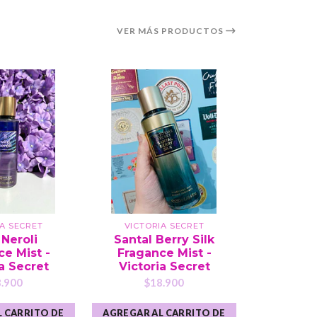
VER MÁS PRODUCTOS
IA SECRET
VICTORIA SECRET
VICTO
Neroli
Santal Berry Silk
Pomegr
e Mist -
Fragance Mist -
Fragance
a Secret
Victoria Secret
S
.900
$18.900
$1
 CARRITO DE
AGREGAR AL CARRITO DE
AGREGAR A