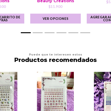
tions
Beauty Creations
$5
500
$11.900
 CARRITO DE
AGREGAR AL
VER OPCIONES
PRAS
COM
Puede que te interesen estos
Productos recomendados