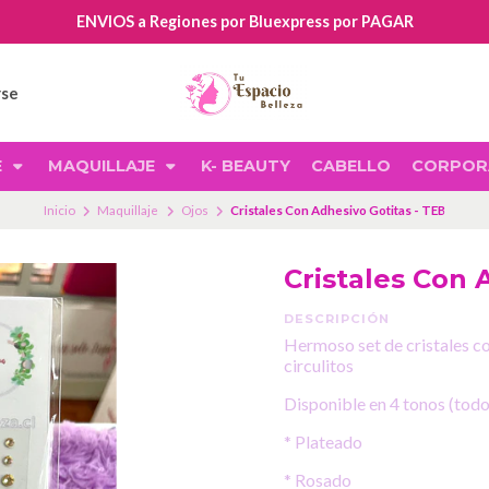
ENVIOS a Regiones por Bluexpress por PAGAR
rse
E
MAQUILLAJE
K- BEAUTY
CABELLO
CORPOR
Inicio
Maquillaje
Ojos
Cristales Con Adhesivo Gotitas - TEB
Cristales Con 
DESCRIPCIÓN
Hermoso set de cristales co
circulitos
Disponible en 4 tonos (todo
* Plateado
* Rosado