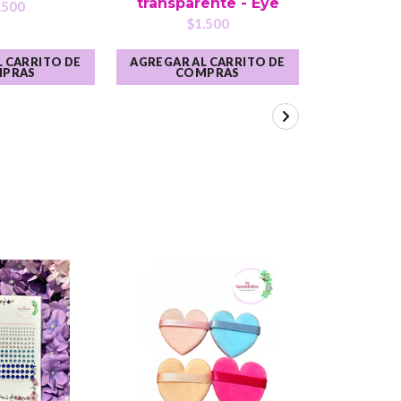
transparente - Eye
Fa
.500
$1.500
$
 CARRITO DE
AGREGAR AL CARRITO DE
AGREGAR A
PRAS
COMPRAS
CO