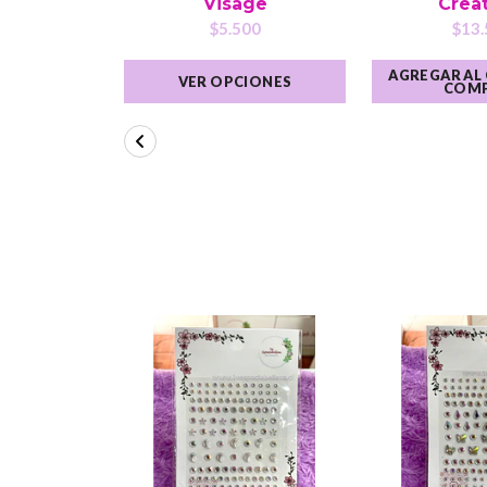
Visage
Crea
$5.500
$13.
AGREGAR AL
VER OPCIONES
COM