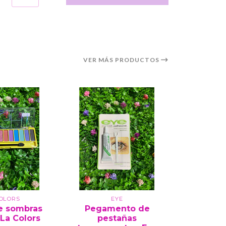
VER MÁS PRODUCTOS
COLORS
EYE
ELLY
e sombras
Pegamento de
Pack d
 La Colors
pestañas
Magic Ce