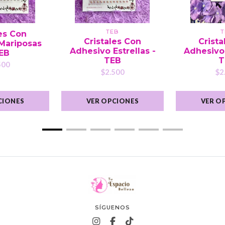
TEB
T
les Con
Cristales Con
Crista
Mariposas
Adhesivo Estrellas -
Adhesivo
TEB
TEB
T
500
$2.500
$2
CIONES
VER OPCIONES
VER O
SÍGUENOS