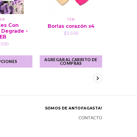
EB
TEB
J
les Con
Wispy
Borlas corazón x4
 Degrade -
Wild Che
$3.500
EB
$1
.500
AGREGAR AL CARRITO DE
AGREGAR A
PCIONES
COMPRAS
CO
SOMOS DE ANTOFAGASTA!
CONTACTO