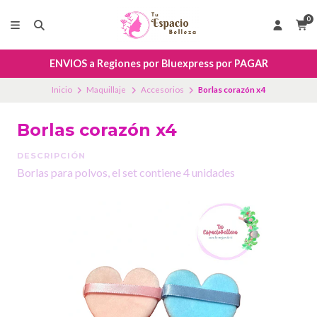
0
ENVIOS a Regiones por Bluexpress por PAGAR
Inicio
Maquillaje
Accesorios
Borlas corazón x4
Borlas corazón x4
DESCRIPCIÓN
Borlas para polvos, el set contiene 4 unidades