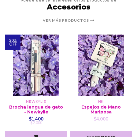
Puede que te interesen otros productos de
Accesorios
VER MÁS PRODUCTOS
30%
OFF
NEWKYLIE
NK
Brocha lengua de gato
Espejos de Mano
- Newkylie
Mariposa
$1.400
$4.000
$2.000