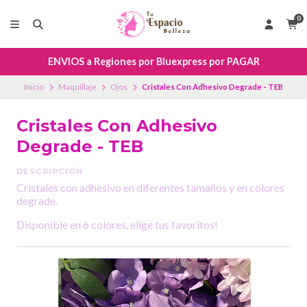
0
ENVIOS a Regiones por Bluexpress por PAGAR
Inicio
Maquillaje
Ojos
Cristales Con Adhesivo Degrade - TEB
Cristales Con Adhesivo
Degrade - TEB
DESCRIPCIÓN
Cristales con adhesivo en diferentes tamaños y en colores
degrade.
Disponible en 6 colores, elige tus favoritos!