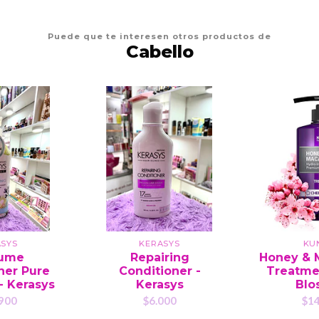
Puede que te interesen otros productos de
Cabello
ASYS
KERASYS
KU
fume
Repairing
Honey & 
ner Pure
Conditioner -
Treatme
- Kerasys
Kerasys
Blo
900
$6.000
$14