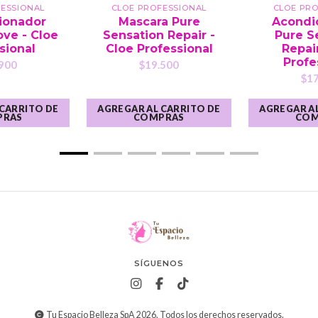
ESSIONAL
CLOE PROFESSIONAL
CLOE PR
ionador
Mascara Pure
Acondi
ove - Cloe
Sensation Repair -
Pure S
sional
Cloe Professional
Repair
Profe
900
$19.500
$17
 CARRITO DE
AGREGAR AL CARRITO DE
AGREGAR AL
PRAS
COMPRAS
COM
SÍGUENOS
Tu Espacio Belleza SpA 2026. Todos los derechos reservados.