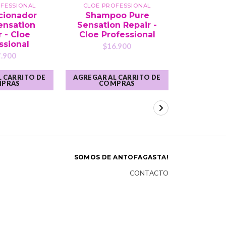
OFESSIONAL
CLOE PROFESSIONAL
K
cionador
Shampoo Pure
Honey &
ensation
Sensation Repair -
Treatm
 - Cloe
Cloe Professional
Bl
ssional
$16.900
$1
.900
 CARRITO DE
AGREGAR AL CARRITO DE
AGREGAR A
PRAS
COMPRAS
CO
SOMOS DE ANTOFAGASTA!
CONTACTO