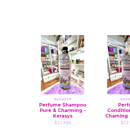
KERASYS
KER
Perfume Shampoo
Per
Pure & Charming -
Conditio
Kerasys
Chaming 
$13.900
$13.