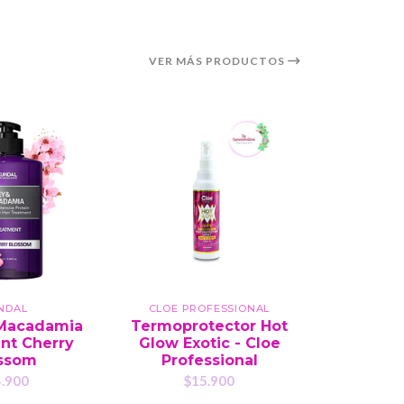
VER MÁS PRODUCTOS
NDAL
CLOE PROFESSIONAL
CLOE P
Macadamia
Termoprotector Hot
Termopr
nt Cherry
Glow Exotic - Cloe
Glow K
ssom
Professional
Prof
.900
$15.900
$1