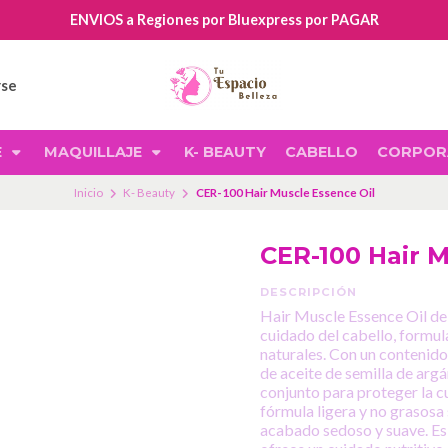
ENVIOS a Regiones por Bluexpress por PAGAR
rse
E
MAQUILLAJE
K- BEAUTY
CABELLO
CORPOR
Inicio
K- Beauty
CER-100 Hair Muscle Essence Oil
CER-100 Hair M
DESCRIPCIÓN
Hair Muscle Essence Oil de 
cuidado del cabello, formu
naturales. Con un contenido 
de aceite de semilla de arg
conjunto para proteger la cu
fórmula ligera y no grasos
acabado sedoso y suave. Es 