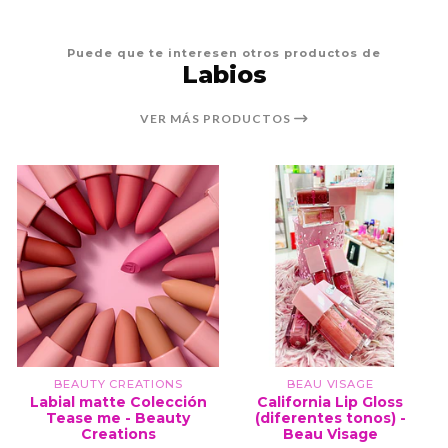
Puede que te interesen otros productos de
Labios
VER MÁS PRODUCTOS
BEAUTY CREATIONS
BEAU VISAGE
Labial matte Colección
California Lip Gloss
Tease me - Beauty
(diferentes tonos) -
Creations
Beau Visage