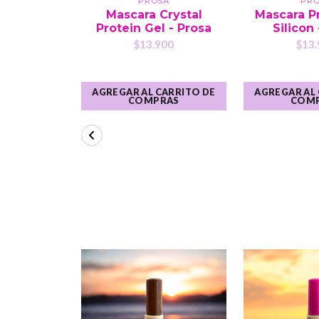
PROSA
PR
Mascara Crystal
Mascara P
Protein Gel - Prosa
Silicon
$13.900
$13.
AGREGAR AL CARRITO DE
AGREGAR AL
COMPRAS
COM