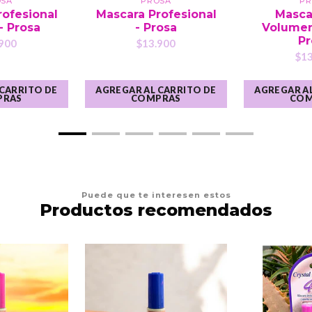
OSA
PROSA
PR
rofesional
Mascara Profesional
Masca
 - Prosa
- Prosa
Volumen 
Pr
900
$13.900
$13
 CARRITO DE
AGREGAR AL CARRITO DE
AGREGAR AL
PRAS
COMPRAS
COM
Puede que te interesen estos
Productos recomendados