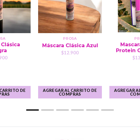
OSA
PROSA
PR
 Clásica
Mascara
Máscara Clásica Azul
gra
Protein G
$12.900
900
$13
 CARRITO DE
AGREGAR AL CARRITO DE
AGREGAR AL
PRAS
COMPRAS
COM