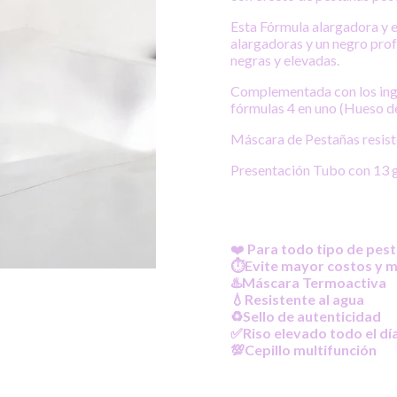
Esta Fórmula alargadora y 
alargadoras y un negro prof
negras y elevadas.
Complementada con los ingr
fórmulas 4 en uno (Hueso d
Máscara de Pestañas resist
Presentación Tubo con 13 g
❤️
Para todo tipo de pes
⏱️Evite mayor costos y m
♨️Máscara Termoactiva
💧Resistente al agua
♻️Sello de autenticidad
✅Riso elevado todo el dí
💯Cepillo multifunción