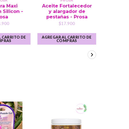
OSA
PROSA
P
ra Maxi
Aceite Fortalecedor
Mascar
Silicon -
y alargador de
osa
pestañas - Prosa
$1
.900
$17.900
 CARRITO DE
AGREGAR AL CARRITO DE
AGREGAR A
PRAS
COMPRAS
CO