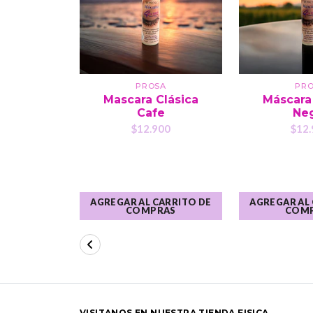
PROSA
PR
Mascara Clásica
Máscara
Cafe
Ne
$12.900
$12.
AGREGAR AL CARRITO DE
AGREGAR AL
COMPRAS
COM
VISITANOS EN NUESTRA TIENDA FISICA