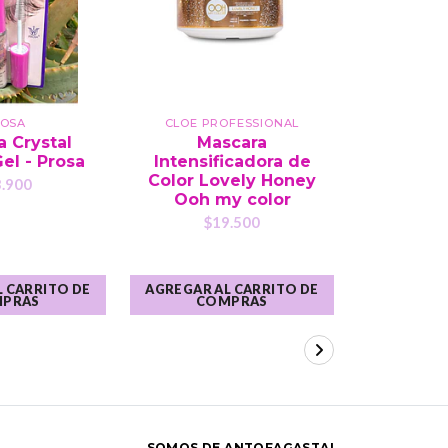
OSA
CLOE PROFESSIONAL
P
 Crystal
Mascara
Masc
el - Prosa
Intensificadora de
Volumen
Color Lovely Honey
P
.900
Ooh my color
$1
$19.500
 CARRITO DE
AGREGAR AL CARRITO DE
AGREGAR A
PRAS
COMPRAS
CO
SOMOS DE ANTOFAGASTA!