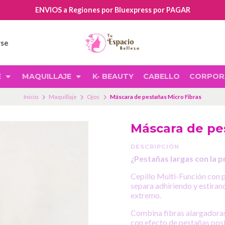
ENVIOS a Regiones por Bluexpress por PAGAR
rse
E
MAQUILLAJE
K- BEAUTY
CABELLO
CORPOR
Inicio
Maquillaje
Ojos
Máscara de pestañas Micro Fibras
Máscara de pe
DESCRIPCIÓN
¿Pestañas largas con la pr
Cepillo Multi-Función con 
separa adhiriendo y estirand
extremo.
Combina fibras alargadoras
con efecto de pestañas post