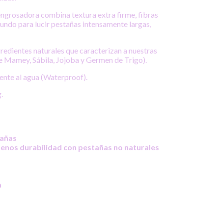
engrosadora combina textura extra firme, fibras
undo para lucir pestañas intensamente largas,
edientes naturales que caracterizan a nuestras
e Mamey, Sábila, Jojoba y Germen de Trigo).
ente al agua (Waterproof).
.
tañas
enos durabilidad con pestañas no naturales
a