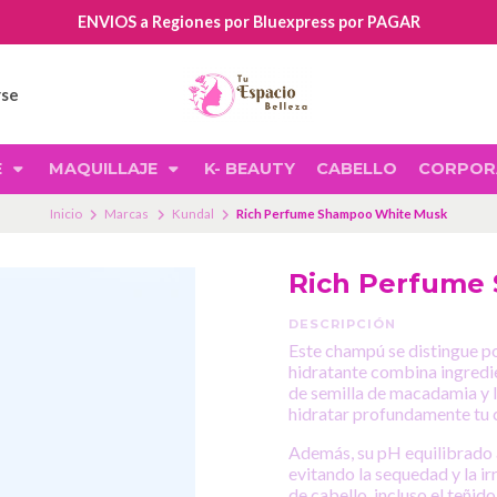
ENVIOS a Regiones por Bluexpress por PAGAR
rse
E
MAQUILLAJE
K- BEAUTY
CABELLO
CORPOR
Inicio
Marcas
Kundal
Rich Perfume Shampoo White Musk
Rich Perfume
DESCRIPCIÓN
Este champú se distingue po
hidratante combina ingredie
de semilla de macadamia y la
hidratar profundamente tu c
Además, su pH equilibrado 
evitando la sequedad y la i
de cabello, incluso el teñido