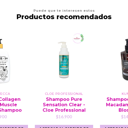
Puede que te interesen estos
Productos recomendados
VECCA
CLOE PROFESSIONAL
KU
Collagen
Shampoo Pure
Shampoo
 Muscle
Sensation Clear -
Macadam
 Shampoo
Cloe Professional
Blo
900
$16.900
$14