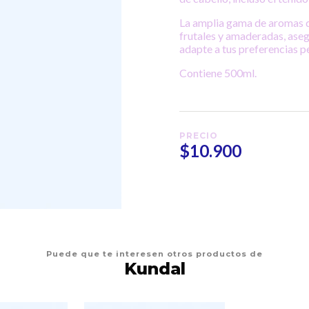
La amplia gama de aromas q
frutales y amaderadas, ase
adapte a tus preferencias p
Contiene 500ml.
PRECIO
$10.900
Puede que te interesen otros productos de
Kundal