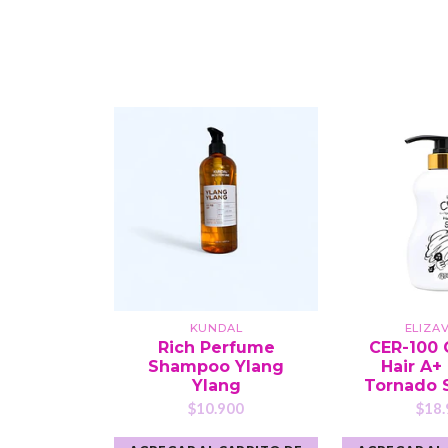
KUNDAL
ELIZA
Rich Perfume
CER-100 
Shampoo Ylang
Hair A+
Ylang
Tornado
$10.900
$18.