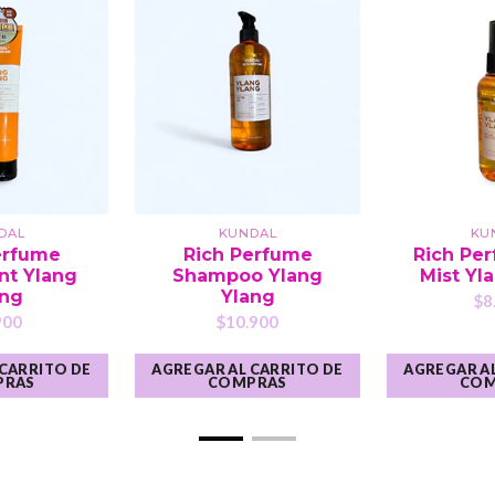
DAL
KUNDAL
KU
erfume
Rich Perfume
Rich Per
nt Ylang
Shampoo Ylang
Mist Yl
ang
Ylang
$8
900
$10.900
 CARRITO DE
AGREGAR AL CARRITO DE
AGREGAR AL
PRAS
COMPRAS
COM