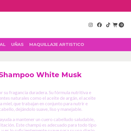
0
AL
UÑAS
MAQUILLAJE ARTISTICO
 Shampoo White Musk
r su fragancia duradera. Su fórmula nutritiva e
ntes naturales como el aceite de argán, el aceite
 miel, que trabajan en conjunto para nutrir e
abello, dejándolo suave, liso y manejable.
ayuda a mantener un cuero cabelludo saludable,
rritación. Este champú es adecuado para todo tipo
, y es lo suficientemente suave para su uso diario.