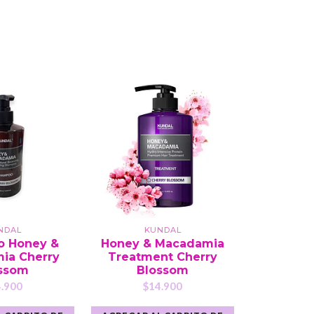
NDAL
KUNDAL
CLOE P
 Honey &
Honey & Macadamia
Fascin
ia Cherry
Treatment Cherry
Viole
ssom
Blossom
Prof
.900
$14.900
$1