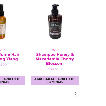
NDAL
KUNDAL
K
fume Hair
Shampoo Honey &
Rich
ang Ylang
Macadamia Cherry
Treatm
Blossom
.500
$14.900
$
 CARRITO DE
AGREGAR AL CARRITO DE
AGREGAR A
PRAS
COMPRAS
CO