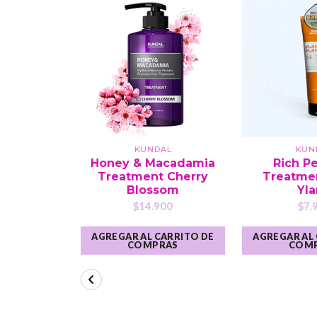
KUNDAL
KUN
Honey & Macadamia
Rich P
Treatment Cherry
Treatme
Blossom
Yl
$14.900
$7.
AGREGAR AL CARRITO DE
AGREGAR AL
COMPRAS
COM