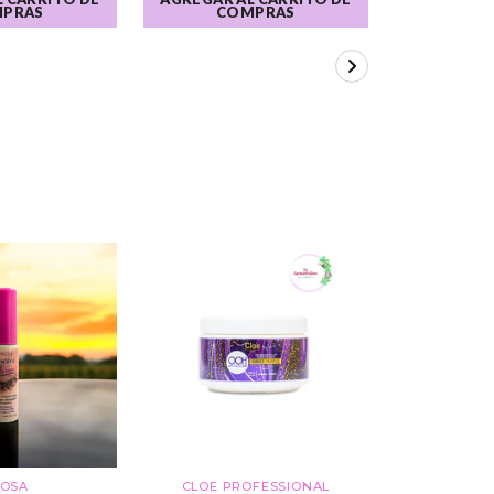
PRAS
COMPRAS
CO
OSA
CLOE PROFESSIONAL
CLOE P