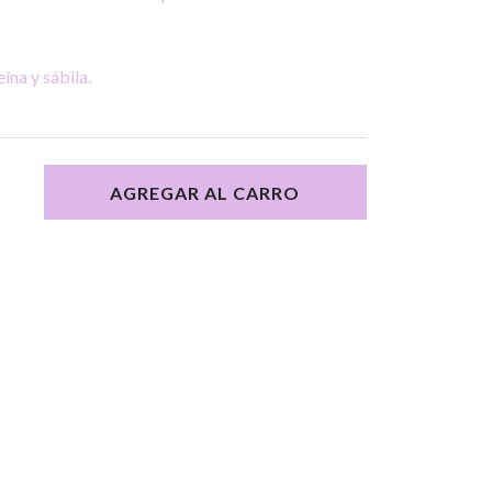
ína y sábila.
AGREGAR AL CARRO