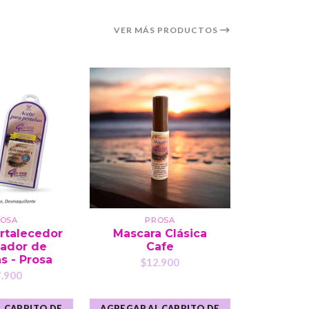
VER MÁS PRODUCTOS
OSA
PROSA
P
rtalecedor
Mascara Clásica
Máscara 
gador de
Cafe
$1
s - Prosa
$12.900
.900
 CARRITO DE
AGREGAR AL CARRITO DE
AGREGAR A