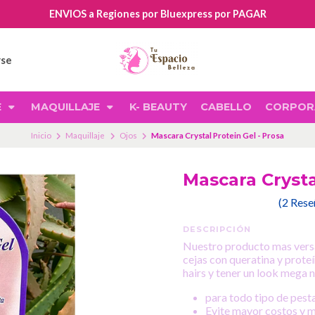
ENVIOS a Regiones por Bluexpress por PAGAR
rse
E
MAQUILLAJE
K- BEAUTY
CABELLO
CORPOR
Inicio
Maquillaje
Ojos
Mascara Crystal Protein Gel - Prosa
Mascara Crysta
(2 Res
DESCRIPCIÓN
Nuestro producto mas versat
cejas con queratina y prote
hairs y tener un look mega n
para todo tipo de pest
Evite mayor costos y m