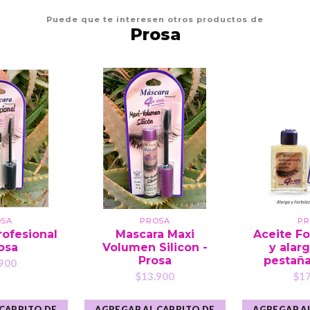
Puede que te interesen otros productos de
Prosa
OSA
PROSA
PR
rofesional
Mascara Maxi
Aceite Fo
rosa
Volumen Silicon -
y alar
Prosa
pestaña
900
$13.900
$17
 CARRITO DE
AGREGAR AL CARRITO DE
AGREGAR AL