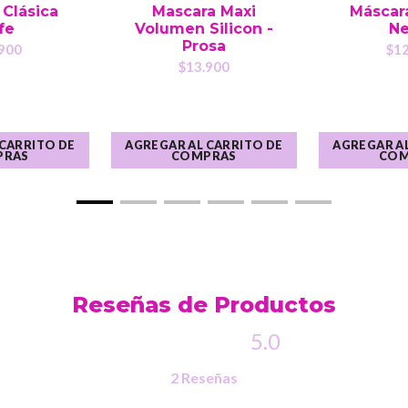
 Clásica
Mascara Maxi
Máscara
fe
Volumen Silicon -
Ne
Prosa
900
$12
$13.900
 CARRITO DE
AGREGAR AL CARRITO DE
AGREGAR AL
PRAS
COMPRAS
COM
Reseñas de Productos
5.0
2 Reseñas