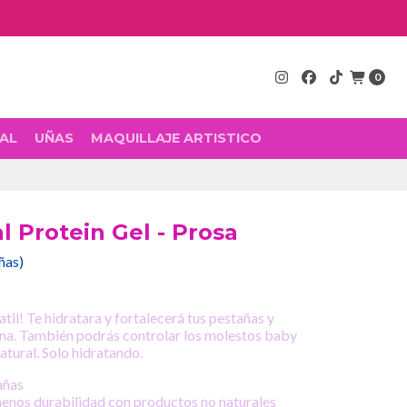
0
AL
UÑAS
MAQUILLAJE ARTISTICO
l Protein Gel - Prosa
eñas)
il! Te hidratara y fortalecerá tus pestañas y
ína. También podrás controlar los molestos baby
atural. Solo hidratando.
añas
enos durabilidad con productos no naturales