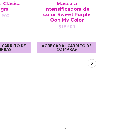
 Clásica
Mascara
Ma
gra
Intensificadora de
Intensi
color Sweet Purple
Color L
.900
Ooh My Color
Ooh 
$19.500
$1
 CARRITO DE
AGREGAR AL CARRITO DE
AGREGAR A
PRAS
COMPRAS
CO