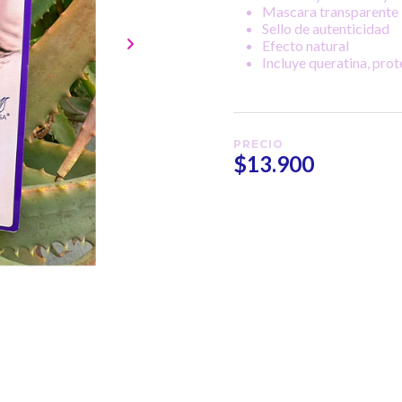
Mascara transparente
Sello de autenticidad
Efecto natural
Incluye queratina, prote
PRECIO
$13.900