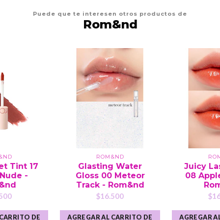
Puede que te interesen otros productos de
Rom&nd
&ND
ROM&ND
RO
et Tint 17
Glasting Water
Juicy La
 Nude -
Gloss 00 Meteor
08 Appl
&nd
Track - Rom&nd
Ro
500
$16.500
$16
 CARRITO DE
AGREGAR AL CARRITO DE
AGREGAR AL