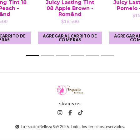
ing Tint 18
Juicy Lasting Tint
Juicy Last
Peach -
08 Apple Brown -
Pomelo 
&nd
Rom&nd
$15
500
$16.500
 CARRITO DE
AGREGAR AL CARRITO DE
AGREGAR AL
PRAS
COMPRAS
COM
SÍGUENOS
Tu Espacio Belleza SpA 2026. Todos los derechos reservados.