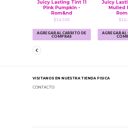
Juicy Lasting Tint 11
Juicy Last
Pink Pumpkin -
Mulled 
Rom&nd
Rom
$16.500
$16.
AGREGAR AL CARRITO DE
AGREGAR AL
COMPRAS
COM
VISITANOS EN NUESTRA TIENDA FISICA
CONTACTO