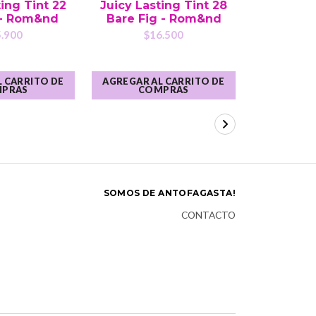
ing Tint 22
Juicy Lasting Tint 28
Vanity U
- Rom&nd
Bare Fig - Rom&nd
Lipglos
Cre
.900
$16.500
$
 CARRITO DE
AGREGAR AL CARRITO DE
AGREGAR A
PRAS
COMPRAS
CO
SOMOS DE ANTOFAGASTA!
CONTACTO