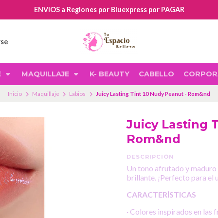
ENVIOS a Regiones por Bluexpress por PAGAR
rse
E
MAQUILLAJE
K- BEAUTY
CABELLO
CORPOR
Inicio
Maquillaje
Labios
Juicy Lasting Tint 10 Nudy Peanut - Rom&nd
Juicy Lasting 
Rom&nd
DESCRIPCIÓN
Un tono afrutado y maduro 
brillante. ¡Perfecto para el 
CARACTERÍSTICAS
· Colores inspirados en las