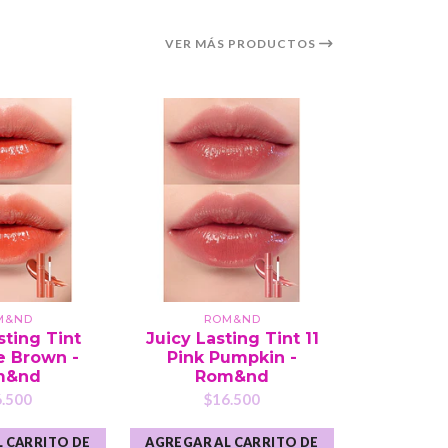
VER MÁS PRODUCTOS
M&ND
ROM&ND
R
sting Tint
Juicy Lasting Tint 11
Glast
e Brown -
Pink Pumpkin -
Gloss
m&nd
Rom&nd
Crush
.500
$16.500
$1
 CARRITO DE
AGREGAR AL CARRITO DE
AGREGAR A