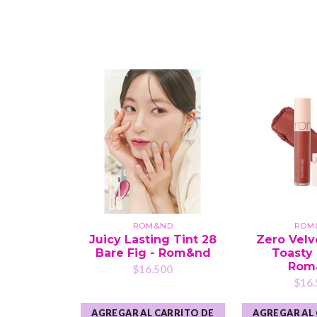
ROM&ND
ROM
Juicy Lasting Tint 28
Zero Velv
Bare Fig - Rom&nd
Toasty
Rom
$16.500
$16.
AGREGAR AL CARRITO DE
AGREGAR AL