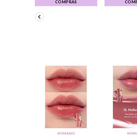
COMPRAS
COM
ROM&ND
ROM