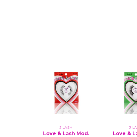
J LASH
J L
Love & Lash Mod.
Love & L