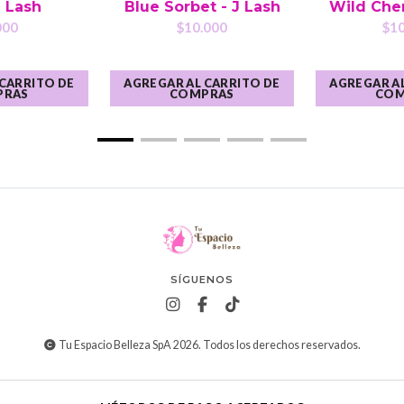
J Lash
Blue Sorbet - J Lash
Wild Cher
000
$10.000
$10
 CARRITO DE
AGREGAR AL CARRITO DE
AGREGAR AL
PRAS
COMPRAS
COM
SÍGUENOS
Tu Espacio Belleza SpA 2026. Todos los derechos reservados.