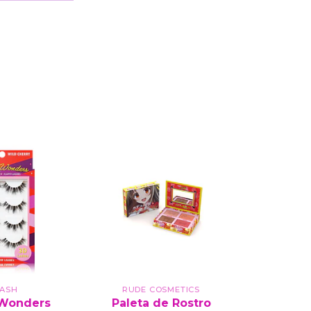
LASH
RUDE COSMETICS
P
Wonders
Paleta de Rostro
Más