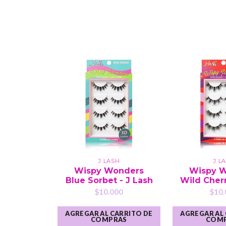
J LASH
J L
Wispy Wonders
Wispy 
Blue Sorbet - J Lash
Wild Cherr
$10.000
$10.
AGREGAR AL CARRITO DE
AGREGAR AL
COMPRAS
COM