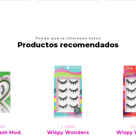
Puede que te interesen estos
Productos recomendados
ASH
J LASH
J 
ash Mod.
Wispy Wonders
Wispy 