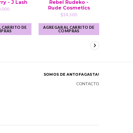
ry - J Lash
Rebel Rudeko -
pesta
Rude Cosmetics
F
.000
$14.500
$1
 CARRITO DE
AGREGAR AL CARRITO DE
AGREGAR A
PRAS
COMPRAS
CO
SOMOS DE ANTOFAGASTA!
CONTACTO