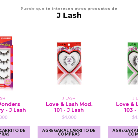
Puede que te interesen otros productos de
J Lash
ASH
J LASH
J 
Wonders
Love & Lash Mod.
Love & 
y - J Lash
101 - J Lash
103 -
000
$4.000
$4
 CARRITO DE
AGREGAR AL CARRITO DE
AGREGAR AL
PRAS
COMPRAS
COM