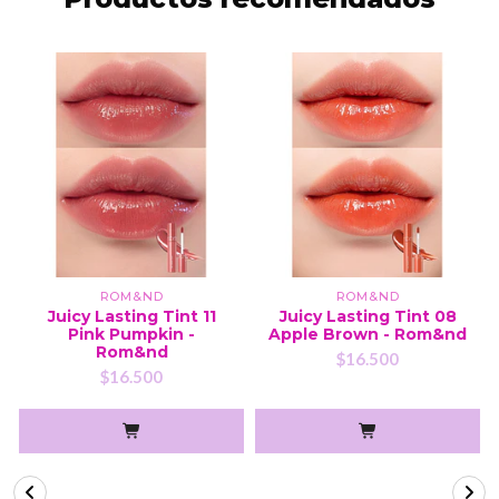
ROM&ND
ROM&ND
Juicy Lasting Tint 11
Juicy Lasting Tint 08
Pink Pumpkin -
Apple Brown - Rom&nd
Rom&nd
$16.500
$16.500