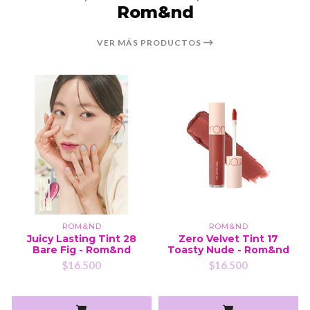
Rom&nd
VER MÁS PRODUCTOS
ROM&ND
ROM&ND
Juicy Lasting Tint 28
Zero Velvet Tint 17
Bare Fig - Rom&nd
Toasty Nude - Rom&nd
$16.500
$16.500