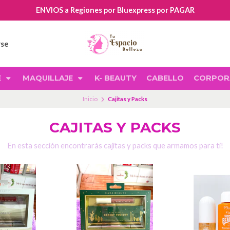
ENVIOS a Regiones por Bluexpress por PAGAR
rse
E
MAQUILLAJE
K- BEAUTY
CABELLO
CORPOR
Inicio
Cajitas y Packs
CAJITAS Y PACKS
En esta sección encontrarás cajitas y packs que armamos para ti!