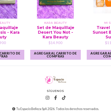
BEAUTY
KARA BEAUTY
MI 
aquillaje
Set de Maquillaje
Travel 
sis - Kara
Desert You Not -
Sunset B
uty
Kara Beauty
Su
900
$14.900
$11
 CARRITO DE
AGREGAR AL CARRITO DE
AGREGAR AL
PRAS
COMPRAS
COM
SÍGUENOS
Tu Espacio Belleza SpA 2026. Todos los derechos reservados.