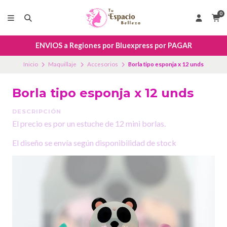
0
ENVIOS a Regiones por Bluexpress por PAGAR
Inicio
Maquillaje
Accesorios
Borla tipo esponja x 12 unds
Borla tipo esponja x 12 unds
DESCRIPCIÓN
El precio es por un estuche de 12 mini borlas.
El diseño se envía según disponibilidad de stock