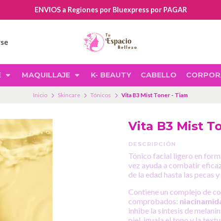
ENVIOS a Regiones por Bluexpress por PAGAR
rse
E
MAQUILLAJE
K- BEAUTY
CABELLO
CORPOR
Inicio
Skincare
Tónicos
Vita B3 Mist Toner - Tiam
Vita B3 Mist T
DESCRIPCIÓN
Tónico facial ligero en form
vez ayuda a combatir efica
de la edad hasta las pecas y 
Contiene un complejo de co
comprobados:
niacinamid
inhibe la síntesis de melani
piel, iguala el tono y la text