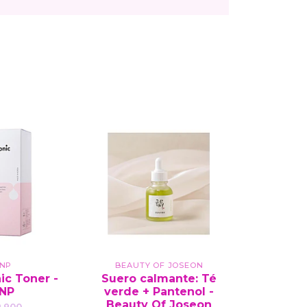
NP
BEAUTY OF JOSEON
ic Toner -
Suero calmante: Té
Shampo
NP
verde + Pantenol -
Beauty Of Joseon