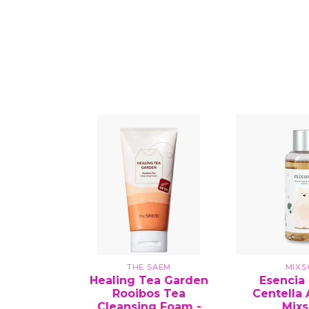
THE SAEM
MIX
Healing Tea Garden
Esencia
Rooibos Tea
Centella 
Cleansing Foam -
Mix