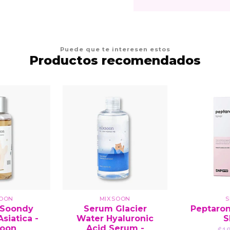
Puede que te interesen estos
Productos recomendados
SOON
MIXSOON
S
 Soondy
Serum Glacier
Peptaron
Asiatica -
Water Hyaluronic
S
soon
Acid Serum -