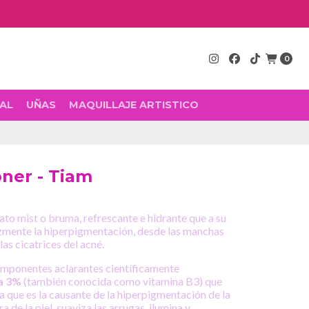
0
AL
UÑAS
MAQUILLAJE ARTISTICO
oner - Tiam
ato mist o bruma, refrescante e hidrante que a su
zmente la hiperpigmentación, desde las manchas
las cicatrices del acné.
mponentes aclarantes científicamente
a 3%
(también conocida como vitamina B3) que
na que es la causante de la hiperpigmentación de la
ura de la piel, suaviza las arrugas, ilumina y