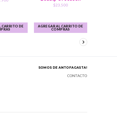
.900
$2
$23.500
 CARRITO DE
AGREGAR AL CARRITO DE
AGREGAR A
PRAS
COMPRAS
CO
SOMOS DE ANTOFAGASTA!
CONTACTO