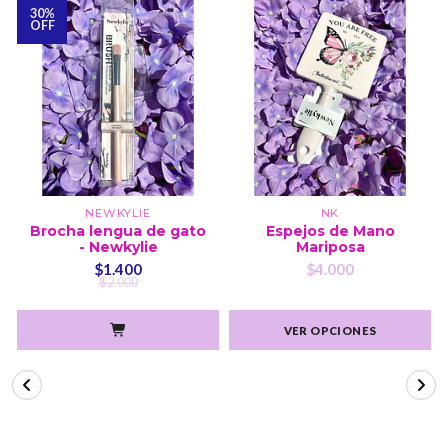
30%
OFF
NEWKYLIE
NK
Brocha lengua de gato
Espejos de Mano
- Newkylie
Mariposa
$1.400
$4.000
$2.000
VER OPCIONES